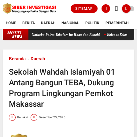
SITEMAP
HOME
BERITA
DAERAH
NASIONAL
POLITIK
PEMERINTAH
K
BREAKING
Akun Facebook Sebarkan Isu Tangkap Lepas Narkoba, Kasat Narkoba Polres Tak
NEWS
Beranda
Daerah
Sekolah Wahdah Islamiyah 01
Antang Bangun TEBA, Dukung
Program Lingkungan Pemkot
Makassar
Redaksi
Desember 25, 2025