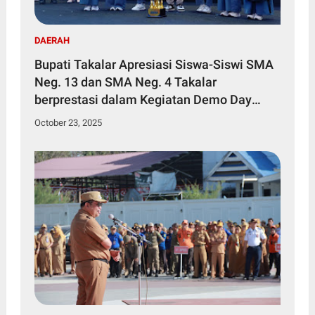
DAERAH
Bupati Takalar Apresiasi Siswa-Siswi SMA
Neg. 13 dan SMA Neg. 4 Takalar
berprestasi dalam Kegiatan Demo Day
(GELAR KARYA) Generasi Terampil
October 23, 2025
Sulawesi Selatan Tahun 2025