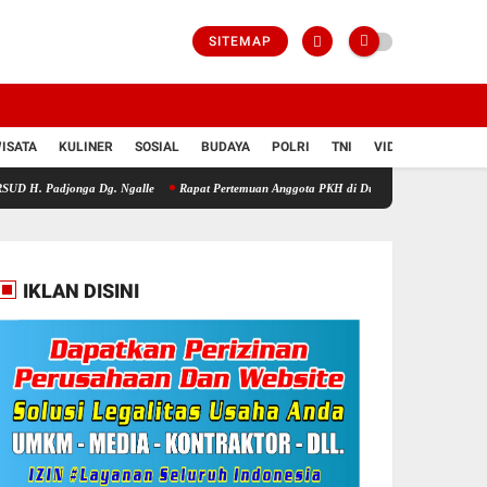
SITEMAP
ISATA
KULINER
SOSIAL
BUDAYA
POLRI
TNI
VIDIO
nga Dg. Ngalle
Rapat Pertemuan Anggota PKH di Dusun Jannaya Bahas Peran Koperasi 
IKLAN DISINI