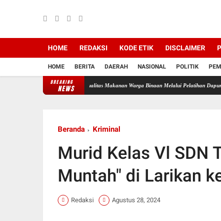
HOME
REDAKSI
KODE ETIK
DISCLAIMER
P
HOME
BERITA
DAERAH
NASIONAL
POLITIK
PEM
BREAKING
Komitmen Tingkatkan Kualitas Makanan Warga Binaan Melalui Pelatihan Dapur Sehat
Akt
NEWS
Beranda
Kriminal
Murid Kelas Vl SDN T
Muntah" di Larikan k
Redaksi
Agustus 28, 2024