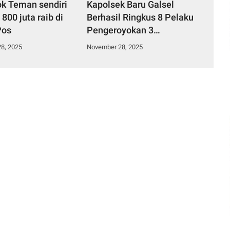
k Teman sendiri
Kapolsek Baru Galsel
00 juta raib di
Berhasil Ringkus 8 Pelaku
Pos
Pengeroyokan 3
Diantaranya jadi
8, 2025
November 28, 2025
Tersangka