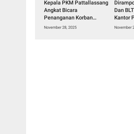
Kepala PKM Pattallassang
Dirampo
Angkat Bicara
Dan BLT 8
Penanganan Korban
Kantor 
Penganiayaan: Janji
November 28, 2025
November 2
Perbaikan SOP dan
Sosialisasi