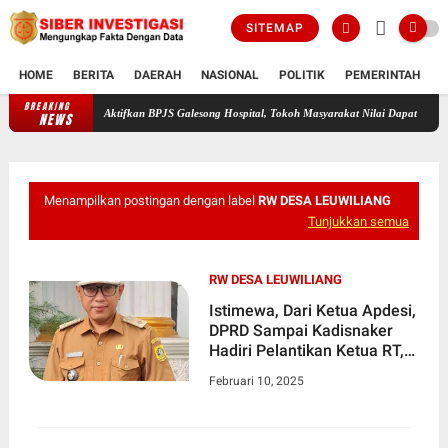
SITEMAP
HOME
BERITA
DAERAH
NASIONAL
POLITIK
PEMERINTAH
K
BREAKING
Aktifkan BPJS Galesong Hospital, Tokoh Masyarakat Nilai Dapat Kurangi Beba
NEWS
Menampilkan postingan dengan label
RW DESA LEUWILIANG
Tunjukkan semua
RW DESA LEUWILIANG
Istimewa, Dari Ketua Apdesi,
DPRD Sampai Kadisnaker
Hadiri Pelantikan Ketua RT,
RW Desa Leuwiliang
Februari 10, 2025